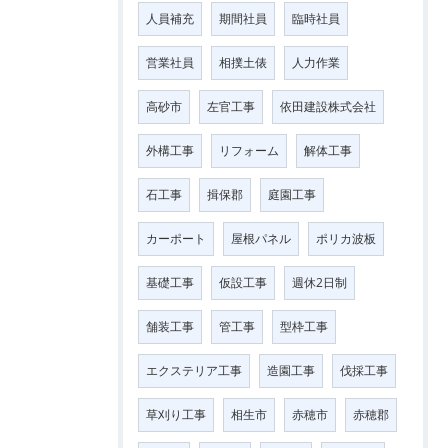
人員補充
期間社員
臨時社員
営業社員
相撲土俵
人力作業
高砂市
左官工事
依田建設株式会社
外構工事
リフォーム
解体工事
石工事
揖保郡
庭園工事
カーポート
屋根パネル
ポリカ波板
基礎工事
仮設工事
週休2日制
舗装工事
管工事
型枠工事
エクステリア工事
造園工事
伐採工事
草刈り工事
相生市
赤穂市
赤穂郡