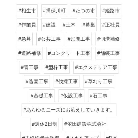
#相生市
#揖保川町
#たつの市
#姫路市
#作業員
#建設
#土木
#募集
#正社員
#急募
#公共工事
#民間工事
#側溝補修
#道路補修
#コンクリート工事
#舗装工事
#管工事
#型枠工事
#エクステリア工事
#造園工事
#伐採工事
#草刈り工事
#基礎工事
#仮設工事
#石工事
#あらゆるニーズにお応えしていきます。
#週休2日制
#依田建設株式会社
#未経験者大歓迎
#スキルアップ
#DIY