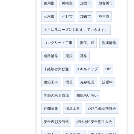
佐用郡
神崎郡
加西市
加古川市
三木市
小野市
加東市
神戸市
あらゆるニーズにお応えしていきます。
コンクリート工事
揖保川町
側溝補修
道路補修
建設
募集
未経験者大歓迎
スキルアップ
DIY
建築工事
増員
先輩社員
活躍中
笑顔のある職場
和気あいあい
仲間募集
側溝工事
姫路労働基準協会
安全表彰授与式
姫路地区安全衛生大会