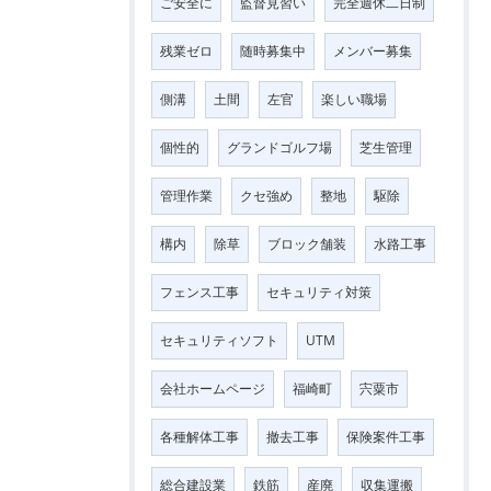
ご安全に
監督見習い
完全週休二日制
残業ゼロ
随時募集中
メンバー募集
側溝
土間
左官
楽しい職場
個性的
グランドゴルフ場
芝生管理
管理作業
クセ強め
整地
駆除
構内
除草
ブロック舗装
水路工事
フェンス工事
セキュリティ対策
セキュリティソフト
UTM
会社ホームページ
福崎町
宍粟市
各種解体工事
撤去工事
保険案件工事
総合建設業
鉄筋
産廃
収集運搬