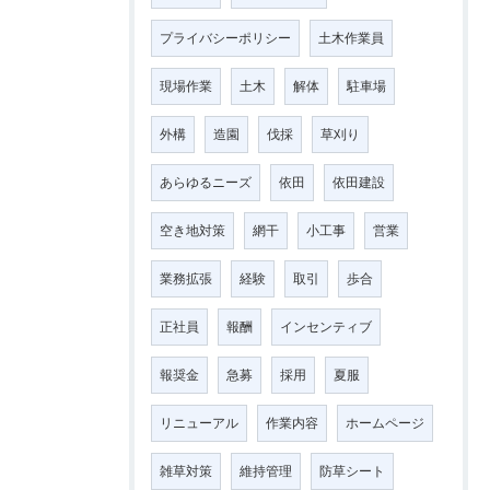
プライバシーポリシー
土木作業員
現場作業
土木
解体
駐車場
外構
造園
伐採
草刈り
あらゆるニーズ
依田
依田建設
空き地対策
網干
小工事
営業
業務拡張
経験
取引
歩合
正社員
報酬
インセンティブ
報奨金
急募
採用
夏服
リニューアル
作業内容
ホームページ
雑草対策
維持管理
防草シート