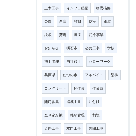
土木工事
インフラ整備
橋梁補修
公園
倉庫
補修
防草
塗装
抜根
剪定
庭園
記念事業
お知らせ
明石市
公共工事
学校
施工管理
自社施工
ハローワーク
兵庫県
たつの市
アルバイト
型枠
コンクリート
軽作業
作業員
随時募集
造成工事
片付け
空き家対策
雑草管理
舗装
道路工事
水門工事
民間工事